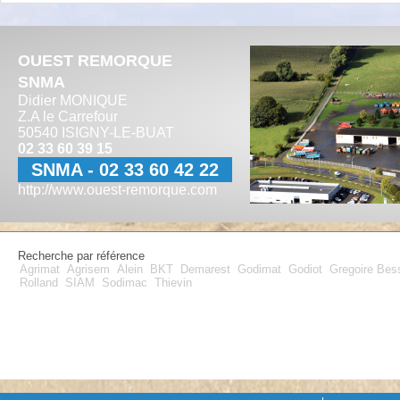
OUEST REMORQUE
SNMA
Didier MONIQUE
Z.A le Carrefour
50540 ISIGNY-LE-BUAT
02 33 60 39 15
SNMA - 02 33 60 42 22
http://www.ouest-remorque.com
Recherche par référence
Agrimat
Agrisem
Alein
BKT
Demarest
Godimat
Godiot
Gregoire Be
Rolland
SIAM
Sodimac
Thievin