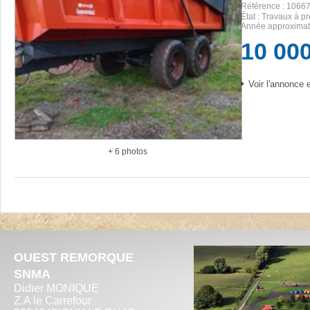
Référence
1066
État
Travaux à pr
Année approxima
10 00
Voir l'annonce e
+ 6 photos
OUEST REMORQUE
SNMA
Didier MONIQUE
Z.A le Carrefour