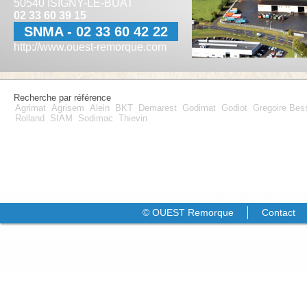
50540 ISIGNY-LE-BUAT
02 33 60 39 15
SNMA - 02 33 60 42 22
http://www.ouest-remorque.com
Recherche par référence
Agrimat
Agrisem
Alein
BKT
Demarest
Godimat
Godiot
Gregoire Be
Rolland
SIAM
Sodimac
Thievin
© OUEST Remorque
Contact