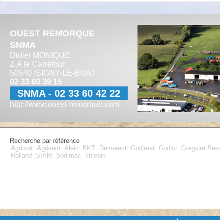
OUEST REMORQUE
SNMA
Didier MONIQUE
Z.A le Carrefour
50540 ISIGNY-LE-BUAT
02 33 60 39 15
SNMA - 02 33 60 42 22
http://www.ouest-remorque.com
Recherche par référence
Agrimat
Agrisem
Alein
BKT
Demarest
Godimat
Godiot
Gregoire Be
Rolland
SIAM
Sodimac
Thievin