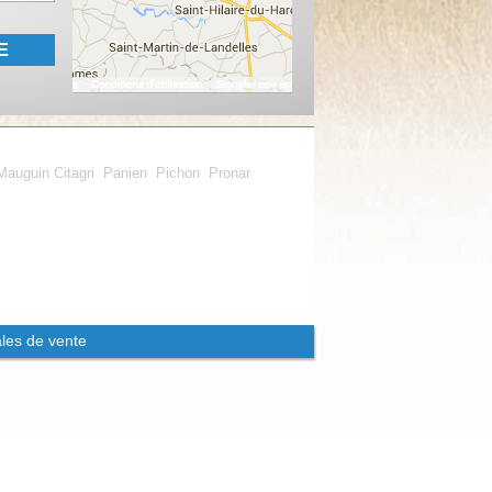
E
Mauguin Citagri
Panien
Pichon
Pronar
les de vente