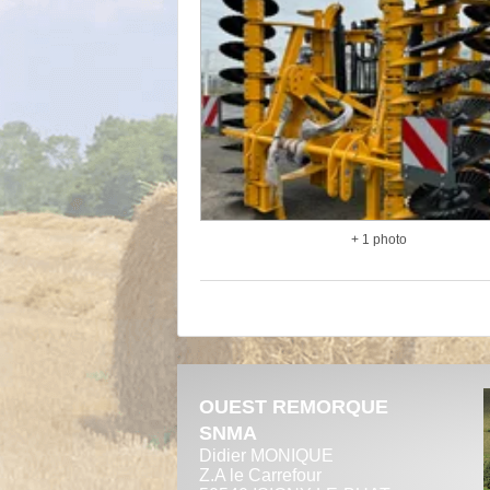
+ 1 photo
OUEST REMORQUE
SNMA
Didier MONIQUE
Z.A le Carrefour