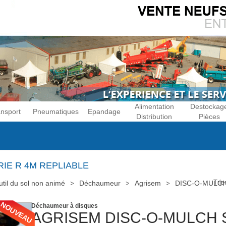
Alimentation
Destockag
ansport
Pneumatiques
Epandage
Distribution
Pièces
RIE R 4M REPLIABLE
Trie
til du sol non animé
Déchaumeur
Agrisem
DISC-O-MULCH S
NOUVEAU
Déchaumeur à disques
AGRISEM
DISC-O-MULCH 