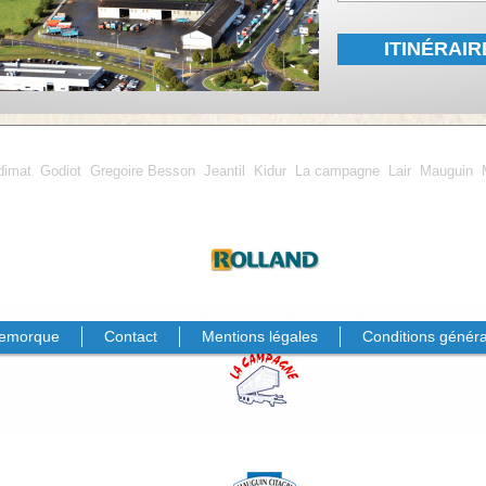
ITINÉRAIR
dimat
Godiot
Gregoire Besson
Jeantil
Kidur
La campagne
Lair
Mauguin
emorque
Contact
Mentions légales
Conditions généra