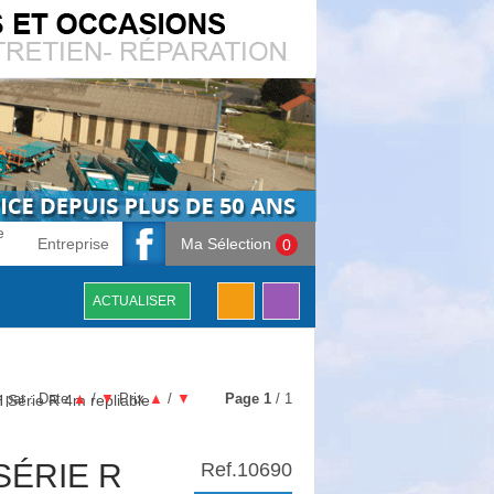
e
Entreprise
Ma Sélection
0
ACTUALISER
r par :
Date
▲
/
▼
Prix
▲
/
▼
Page
1
/ 1
érie R 4m repliable
SÉRIE R
Ref.
10690