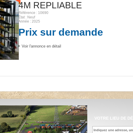
4M REPLIABLE
Référence
10690
État
Neuf
Année
2025
Prix sur demande
Voir l'annonce en détail
VOTRE LIEU DE D