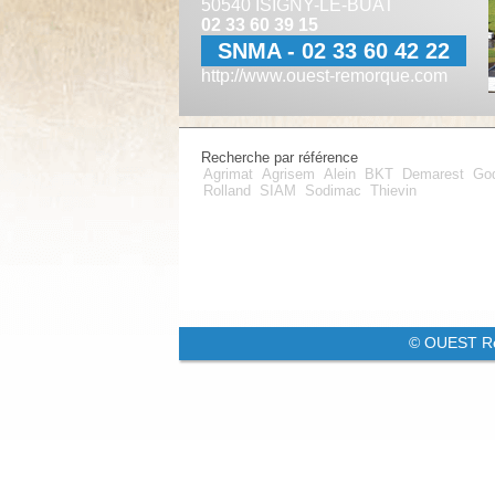
50540 ISIGNY-LE-BUAT
02 33 60 39 15
SNMA - 02 33 60 42 22
http://www.ouest-remorque.com
Recherche par référence
Agrimat
Agrisem
Alein
BKT
Demarest
Go
Rolland
SIAM
Sodimac
Thievin
© OUEST R