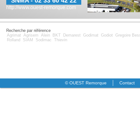
SNMA - 02 33 60 42 22
http://www.ouest-remorque.com
Recherche par référence
Agrimat
Agrisem
Alein
BKT
Demarest
Godimat
Godiot
Gregoire Be
Rolland
SIAM
Sodimac
Thievin
© OUEST Remorque
Contact