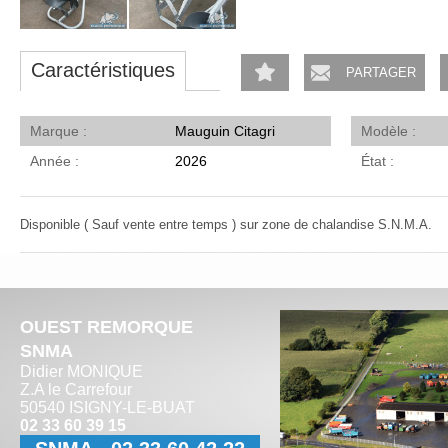
Caractéristiques
PARTAGER
Marque
Mauguin Citagri
Modèle
Année
2026
État
Disponible ( Sauf vente entre temps ) sur zone de chalandise S.N.M.A.
OUEST REMORQUE
SNMA
Didier MONIQUE
Z.A le Carrefour
50540 ISIGNY-LE-BUAT
02 33 60 39 15