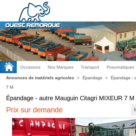
Occasions
Nos Marques
Transport
Pneumatiques
Annonces de matériels agricoles
Épandage
Épandage - 
7 M
Épandage - autre
Mauguin Citagri
MIXEUR 7 
Prix sur demande