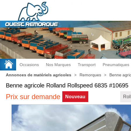
Occasions
Nos Marques
Transport
Pneumatiques
Annonces de matériels agricoles
Remorques
Benne agri
Benne agricole
Rolland
Rollspeed 6835
#10695
Prix sur demande
Nouveau
Rol