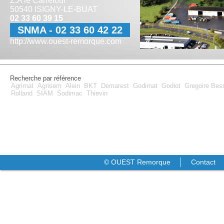
Z.A le Carrefour
50540 ISIGNY-LE-BUAT
02 33 60 39 15
SNMA - 02 33 60 42 22
http://www.ouest-remorque.com
Recherche par référence
Agrimat
Agrisem
Alein
BKT
Demarest
Godimat
Godiot
Gregoire Be
Rolland
SIAM
Sodimac
Thievin
© OUEST Remorque
Contact