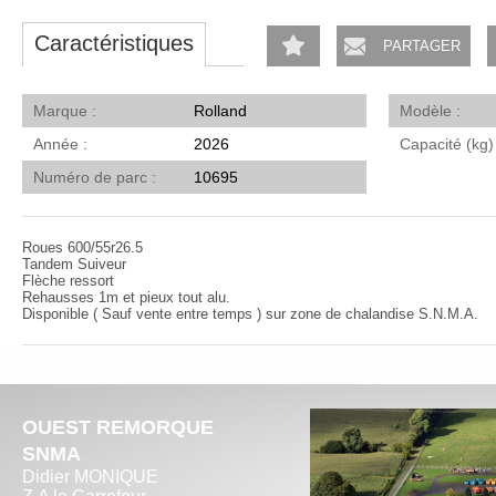
Caractéristiques
PARTAGER
Marque
Rolland
Modèle
Année
2026
Capacité (kg
Numéro de parc
10695
Roues 600/55r26.5
Tandem Suiveur
Flèche ressort
Rehausses 1m et pieux tout alu.
Disponible ( Sauf vente entre temps ) sur zone de chalandise S.N.M.A.
OUEST REMORQUE
SNMA
Didier MONIQUE