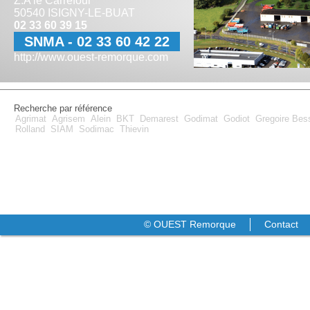
Z.A le Carrefour
50540 ISIGNY-LE-BUAT
02 33 60 39 15
SNMA - 02 33 60 42 22
http://www.ouest-remorque.com
Recherche par référence
Agrimat
Agrisem
Alein
BKT
Demarest
Godimat
Godiot
Gregoire Be
Rolland
SIAM
Sodimac
Thievin
© OUEST Remorque
Contact