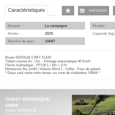
Caractéristiques
PARTAGER
Marque
La campagne
Modèle
Année
2025
Capacité (kg
Numéro de parc
10687
Roues 650/55r26.5 BKT FL630
Tridem suiveur Av. / Arr. - Freinage pneumatique 40 Km/h
Flèche hydraulique - PP130 L / Mn + D.H.
Rehausses Alu.1m00 ( Volume 46m3 ) - Coffre - Feux de gabarit
* Dispo sauf vente entre temps sur zone de chalandise SNMA *
OUEST REMORQUE
SNMA
Didier MONIQUE