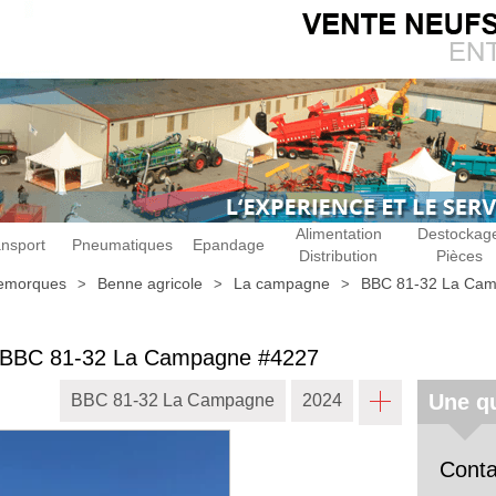
Alimentation
Destockag
ansport
Pneumatiques
Epandage
Distribution
Pièces
emorques
Benne agricole
La campagne
BBC 81-32 La Ca
BBC 81-32 La Campagne
#4227
Une qu
BBC 81-32 La Campagne
2024
Conta