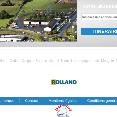
VOTRE LIEU DE D
ITINÉRAIR
dimat
Godiot
Gregoire Besson
Jeantil
Kidur
La campagne
Lair
Mauguin
emorque
Contact
Mentions légales
Conditions généra