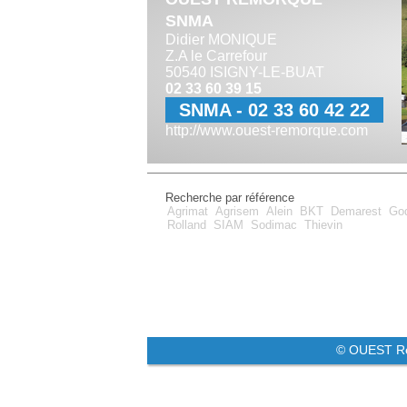
SNMA
Didier MONIQUE
Z.A le Carrefour
50540 ISIGNY-LE-BUAT
02 33 60 39 15
SNMA - 02 33 60 42 22
http://www.ouest-remorque.com
Recherche par référence
Agrimat
Agrisem
Alein
BKT
Demarest
Go
Rolland
SIAM
Sodimac
Thievin
© OUEST R