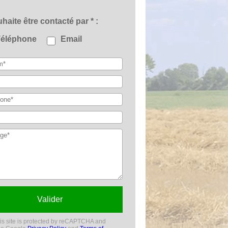
uhaite être contacté par *
Téléphone
Email
Valider
is site is protected by reCAPTCHA and