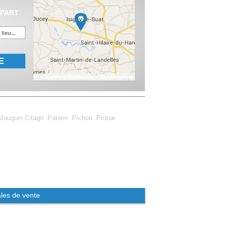
ÉPART
E
Mauguin Citagri
Panien
Pichon
Pronar
les de vente