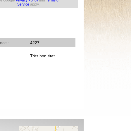
he Google
Privacy Policy
and
Terms of
Service
apply.
ence
4227
Très bon état