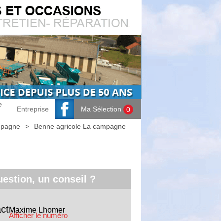
e
Entreprise
Ma Sélection
0
mpagne
Benne agricole La campagne
estion, un conseil ?
ct
Maxime
Lhomer
Afficher le numéro