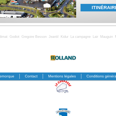
ITINÉRAIR
dimat
Godiot
Gregoire Besson
Jeantil
Kidur
La campagne
Lair
Mauguin
emorque
Contact
Mentions légales
Conditions généra