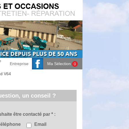
e
Entreprise
Ma Sélection
0
nd V64
estion, un conseil ?
uhaite être contacté par *
Téléphone
Email