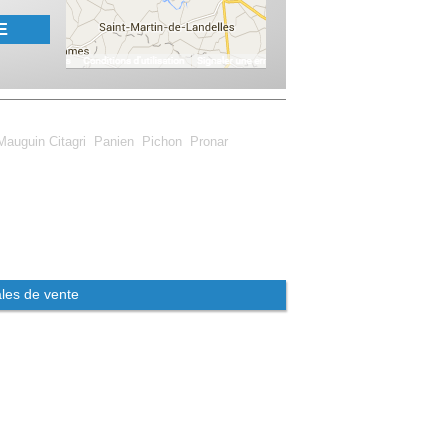
E
Mauguin Citagri
Panien
Pichon
Pronar
les de vente