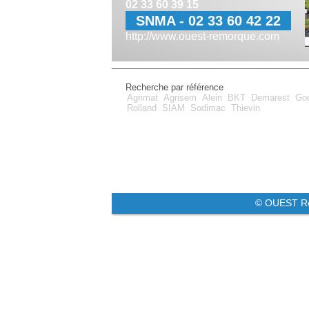
02 33 60 39 15
SNMA - 02 33 60 42 22
http://www.ouest-remorque.com
Recherche par référence
Agrimat
Agrisem
Alein
BKT
Demarest
Go
Rolland
SIAM
Sodimac
Thievin
© OUEST R