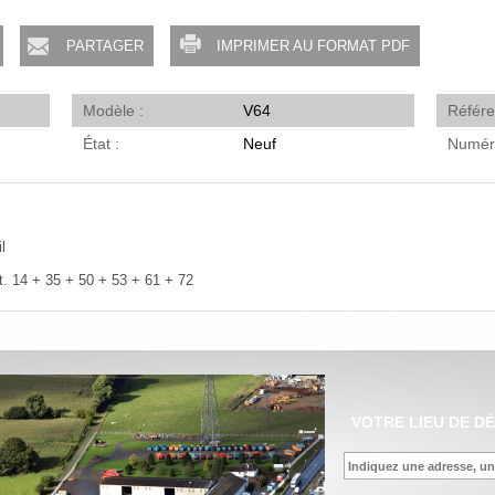
PARTAGER
IMPRIMER AU FORMAT PDF
Modèle
V64
Référ
État
Neuf
Numér
l
t. 14 + 35 + 50 + 53 + 61 + 72
VOTRE LIEU DE D