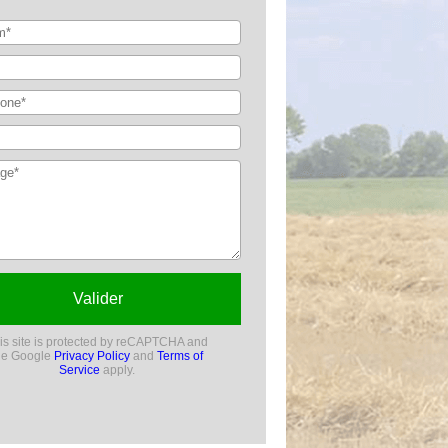
Valider
is site is protected by reCAPTCHA and
he Google
Privacy Policy
and
Terms of
Service
apply.