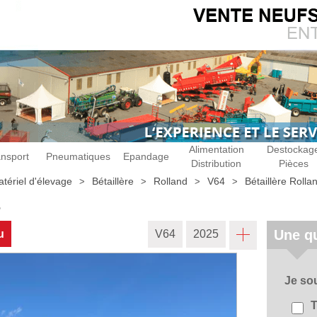
Alimentation
Destockag
ansport
Pneumatiques
Epandage
Distribution
Pièces
tériel d'élevage
Bétaillère
Rolland
V64
Bétaillère Rolla
5
Une qu
u
V64
2025
Je so