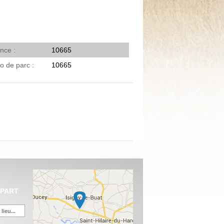
ence
10665
o de parc
10665
ÉPART