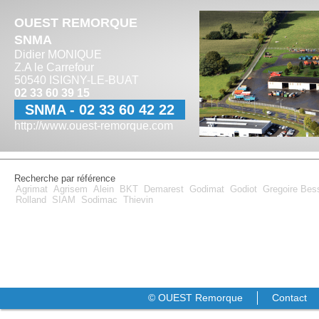
OUEST REMORQUE
SNMA
Didier MONIQUE
Z.A le Carrefour
50540 ISIGNY-LE-BUAT
02 33 60 39 15
SNMA - 02 33 60 42 22
http://www.ouest-remorque.com
Recherche par référence
Agrimat
Agrisem
Alein
BKT
Demarest
Godimat
Godiot
Gregoire Be
Rolland
SIAM
Sodimac
Thievin
© OUEST Remorque
Contact